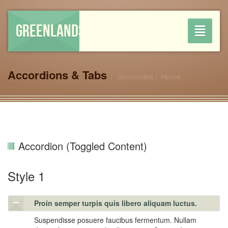
GREENLANDSHOP
Toggle
navigati
Accordions & Tabs
Shortcodes
Home
Accordion (Toggled Content)
Style 1
Proin semper turpis quis libero aliquam luctus.
Suspendisse posuere faucibus fermentum. Nullam