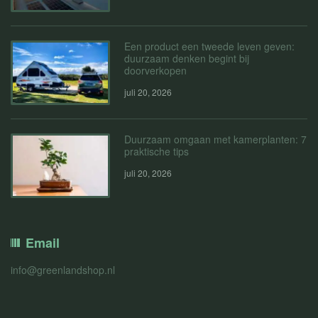
Een product een tweede leven geven:
duurzaam denken begint bij
doorverkopen
juli 20, 2026
Duurzaam omgaan met kamerplanten: 7
praktische tips
juli 20, 2026
Email
info@greenlandshop.nl