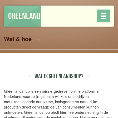
GREENLANDSHOP
Toggle
navigati
Wat & hoe
Home
WAT IS GREENLANDSHOP?
Greenlandshop is een missie-gedreven online platform in
Nederland waarop (regionale) winkels en bedrijven
met uiteenlopende duurzame, biologische en natuurlijke
producten direct de vraagzijde van consumenten kunnen
ontmoeten. Greenlandshop biedt hiermee ondersteuning in de
afzetmogelijkheden voor de veelal wat jonge, kleine en regionale