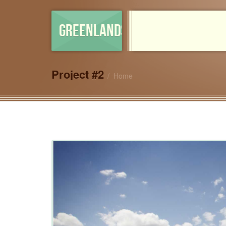
GREENLANDSHOP
Project #2
Home