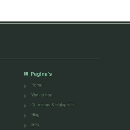
Pagina’s
Home
Wat en hoe
Duurzaam & biologisch
Blog
links