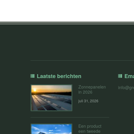
Laatste berichten
Ema
Zonnepanelen
info@gr
in 2026
juli 31, 2026
Een product
een tweede