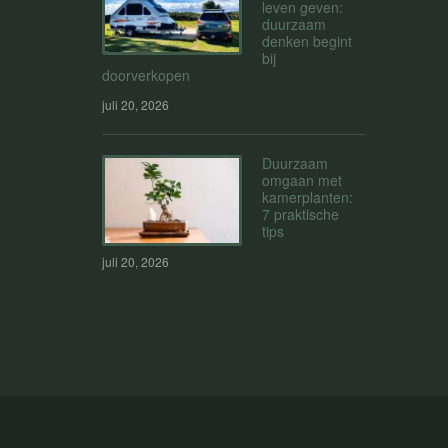
leven geven:
duurzaam
denken begint
bij
doorverkopen
juli 20, 2026
Duurzaam
omgaan met
kamerplanten:
7 praktische
tips
juli 20, 2026