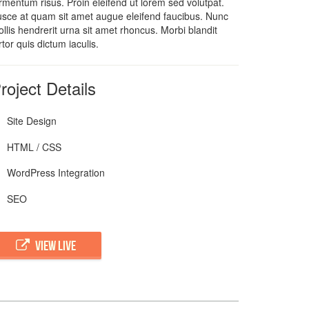
rmentum risus. Proin eleifend ut lorem sed volutpat.
sce at quam sit amet augue eleifend faucibus. Nunc
llis hendrerit urna sit amet rhoncus. Morbi blandit
rtor quis dictum iaculis.
roject Details
Site Design
HTML / CSS
WordPress Integration
SEO
VIEW LIVE