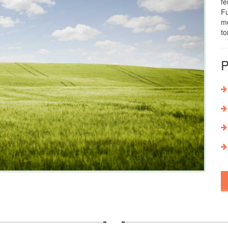
fe
Fu
mo
to
P