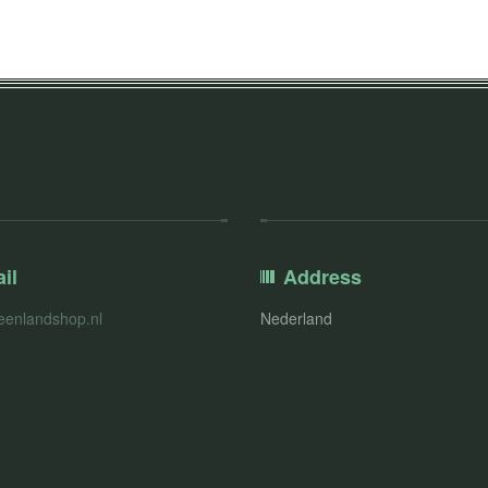
il
Address
eenlandshop.nl
Nederland