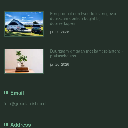
Een product een tweede leven geven:
duurzaam denken begint bij
doorverkopen
juli 20, 2026
Duurzaam omgaan met kamerplanten: 7
praktische tips
juli 20, 2026
Email
info@greenlandshop.nl
Address