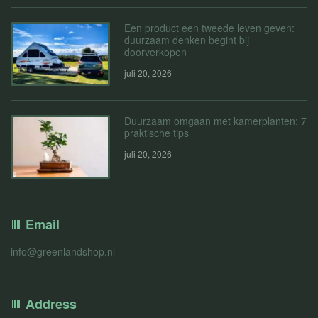
Een product een tweede leven geven:
duurzaam denken begint bij
doorverkopen
juli 20, 2026
Duurzaam omgaan met kamerplanten: 7
praktische tips
juli 20, 2026
Email
info@greenlandshop.nl
Address