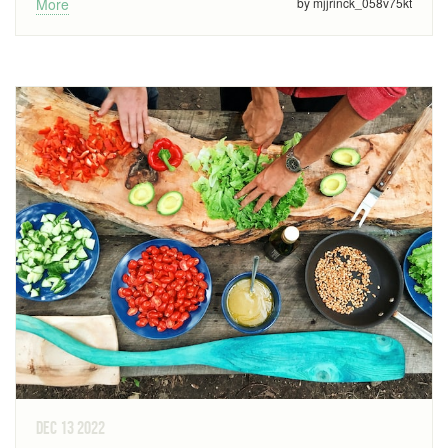
More
by mjjrinck_058v75kt
dec 13
2022