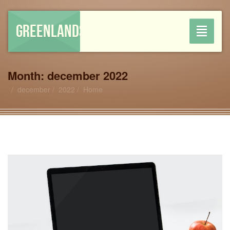
GREENLANDSHOP
Toggle
navigati
Month:
december 2022
december
2022
Home