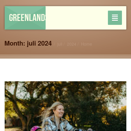
GREENLANDSHOP
Toggle
navigati
Month:
juli 2024
juli
2024
Home