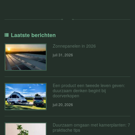
Laatste berichten
Zonnepanelen in 2026
juli 31, 2026
Een product een tweede leven geven:
duurzaam denken begint bij
doorverkopen
juli 20, 2026
Duurzaam omgaan met kamerplanten: 7
praktische tips