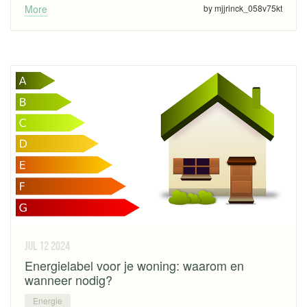
More
by mjjrinck_058v75kt
jul 12
2024
Energielabel voor je woning: waarom en
wanneer nodig?
Energie