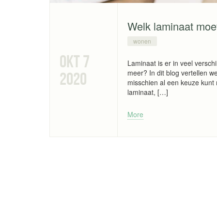
Welk laminaat moe
wonen
okt 7
Laminaat is er in veel versch
meer? In dit blog vertellen w
2020
misschien al een keuze kunt m
laminaat, […]
More