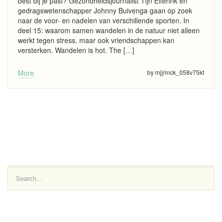
best bij je past? Gezondheidsjournalist Tijn Elferink en
gedragswetenschapper Johnny Buivenga gaan op zoek
naar de voor- en nadelen van verschillende sporten. In
deel 15: waarom samen wandelen in de natuur niet alleen
werkt tegen stress, maar ook vriendschappen kan
versterken. Wandelen is hot. The […]
More
by mjjrinck_058v75kt
Search...