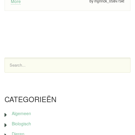
More
by mjjrinck_058v75kt
Search...
CATEGORIEËN
Algemeen
Biologisch
Dieren