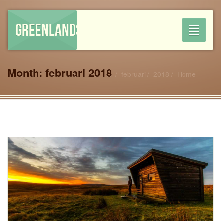
GREENLANDSHOP
Toggle
navigati
Month:
februari 2018
februari
2018
Home