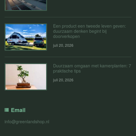
Een product een tweede leven geven:
duurzaam denken begint bij
doorverkopen
juli 20, 2026
Duurzaam omgaan met kamerplanten: 7
praktische tips
juli 20, 2026
Email
info@greenlandshop.nl