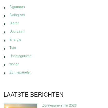
Algemeen
Biologisch
Dieren
Duurzaam
Energie
Tuin
Uncategorized
wonen
Zonnepanelen
LAATSTE BERICHTEN
Zonnepanelen in 2026