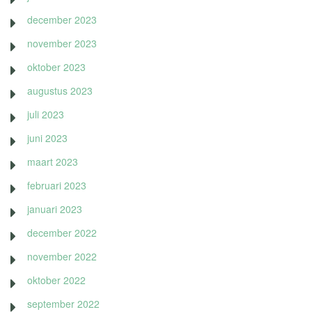
december 2023
november 2023
oktober 2023
augustus 2023
juli 2023
juni 2023
maart 2023
februari 2023
januari 2023
december 2022
november 2022
oktober 2022
september 2022