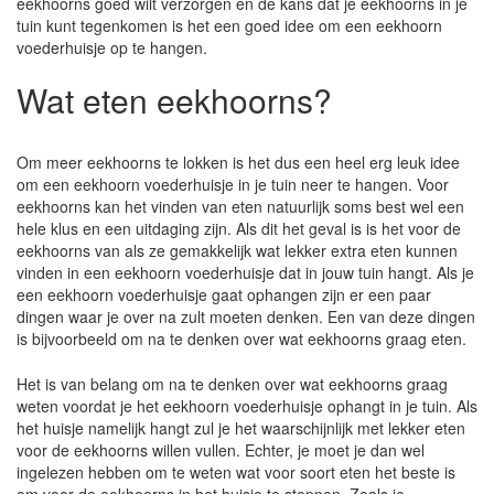
eekhoorns goed wilt verzorgen en de kans dat je eekhoorns in je
tuin kunt tegenkomen is het een goed idee om een eekhoorn
voederhuisje op te hangen.
Wat eten eekhoorns?
Om meer eekhoorns te lokken is het dus een heel erg leuk idee
om een eekhoorn voederhuisje in je tuin neer te hangen. Voor
eekhoorns kan het vinden van eten natuurlijk soms best wel een
hele klus en een uitdaging zijn. Als dit het geval is is het voor de
eekhoorns van als ze gemakkelijk wat lekker extra eten kunnen
vinden in een eekhoorn voederhuisje dat in jouw tuin hangt. Als je
een eekhoorn voederhuisje gaat ophangen zijn er een paar
dingen waar je over na zult moeten denken. Een van deze dingen
is bijvoorbeeld om na te denken over wat eekhoorns graag eten.
Het is van belang om na te denken over wat eekhoorns graag
weten voordat je het eekhoorn voederhuisje ophangt in je tuin. Als
het huisje namelijk hangt zul je het waarschijnlijk met lekker eten
voor de eekhoorns willen vullen. Echter, je moet je dan wel
ingelezen hebben om te weten wat voor soort eten het beste is