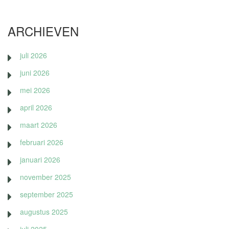
ARCHIEVEN
juli 2026
juni 2026
mei 2026
april 2026
maart 2026
februari 2026
januari 2026
november 2025
september 2025
augustus 2025