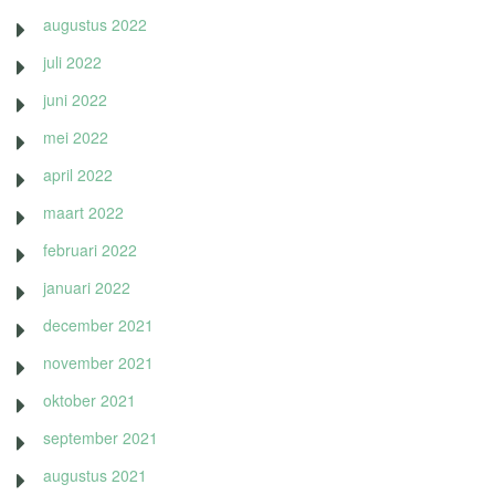
augustus 2022
juli 2022
juni 2022
mei 2022
april 2022
maart 2022
februari 2022
januari 2022
december 2021
november 2021
oktober 2021
september 2021
augustus 2021