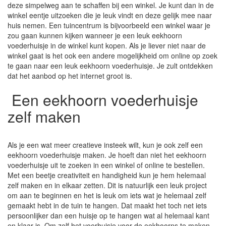
deze simpelweg aan te schaffen bij een winkel. Je kunt dan in de
winkel eentje uitzoeken die je leuk vindt en deze gelijk mee naar
huis nemen. Een tuincentrum is bijvoorbeeld een winkel waar je
zou gaan kunnen kijken wanneer je een leuk eekhoorn
voederhuisje in de winkel kunt kopen. Als je liever niet naar de
winkel gaat is het ook een andere mogelijkheid om online op zoek
te gaan naar een leuk eekhoorn voederhuisje. Je zult ontdekken
dat het aanbod op het internet groot is.
Een eekhoorn voederhuisje
zelf maken
Als je een wat meer creatieve insteek wilt, kun je ook zelf een
eekhoorn voederhuisje maken. Je hoeft dan niet het eekhoorn
voederhuisje uit te zoeken in een winkel of online te bestellen.
Met een beetje creativiteit en handigheid kun je hem helemaal
zelf maken en in elkaar zetten. Dit is natuurlijk een leuk project
om aan te beginnen en het is leuk om iets wat je helemaal zelf
gemaakt hebt in de tuin te hangen. Dat maakt het toch net iets
persoonlijker dan een huisje op te hangen wat al helemaal kant
en klaar is. Om zelf het voerhuisje voor de eekhoorns te maken