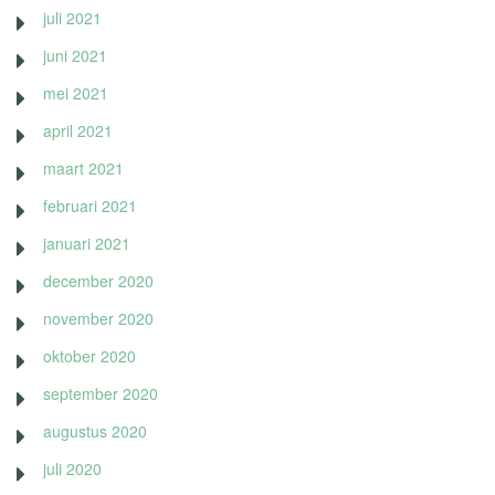
juli 2021
juni 2021
mei 2021
april 2021
maart 2021
februari 2021
januari 2021
december 2020
november 2020
oktober 2020
september 2020
augustus 2020
juli 2020