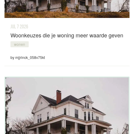
jul 7
2026
Woonkeuzes die je woning meer waarde geven
wonen
by mjjrinck_058v75kt