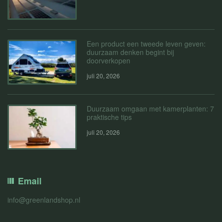
Een product een tweede leven geven:
duurzaam denken begint bij
doorverkopen
juli 20, 2026
Duurzaam omgaan met kamerplanten: 7
praktische tips
juli 20, 2026
Email
info@greenlandshop.nl