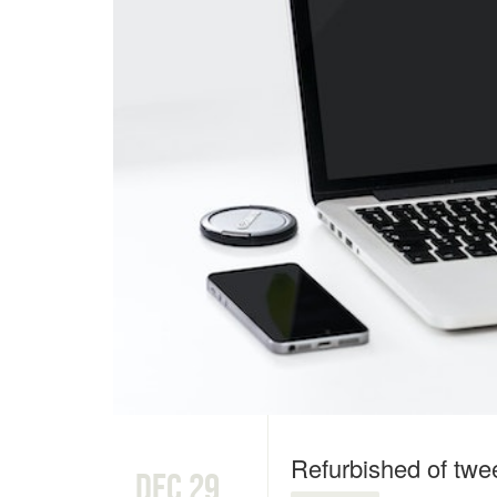
Refurbished of tw
dec 29