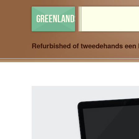
GREENLANDSHOP
Refurbished of tweedehands een 