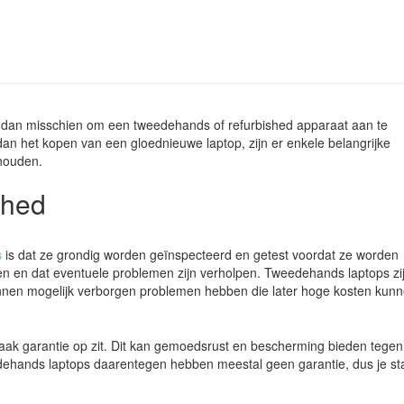
g dan misschien om een tweedehands of refurbished apparaat aan te
an het kopen van een gloednieuwe laptop, zijn er enkele belangrijke
houden.
shed
s
is dat ze grondig worden geïnspecteerd en getest voordat ze worden
eren en dat eventuele problemen zijn verholpen. Tweedehands laptops zi
unnen mogelijk verborgen problemen hebben die later hoge kosten kun
vaak garantie op zit. Dit kan gemoedsrust en bescherming bieden tegen
ehands laptops daarentegen hebben meestal geen garantie, dus je st