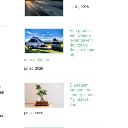
juli 31, 2026
Een product
een tweede
leven geven:
duurzaam
denken begint
bij
doorverkopen
juli 20, 2026
Duurzaam
jn
omgaan met
nen
kamerplanten:
7 praktische
tips
juli 20, 2026
aat