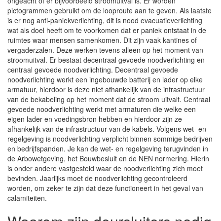
ongeacht of er bijvoorbeeld stroomuitval is. Er worden
pictogrammen gebruikt om de looproute aan te geven. Als laatste
is er nog anti-paniekverlichting, dit is nood evacuatieverlichting
wat als doel heeft om te voorkomen dat er paniek ontstaat in de
ruimtes waar mensen samenkomen. Dit zijn vaak kantines of
vergaderzalen. Deze werken tevens alleen op het moment van
stroomuitval. Er bestaat decentraal gevoede noodverlichting en
centraal gevoede noodverlichting. Decentraal gevoede
noodverlichting werkt een ingebouwde batterij en lader op elke
armatuur, hierdoor is deze niet afhankelijk van de infrastructuur
van de bekabeling op het moment dat de stroom uitvalt. Centraal
gevoede noodverlichting werkt met armaturen die welke een
eigen lader en voedingsbron hebben en hierdoor zijn ze
afhankelijk van de infrastructuur van de kabels. Volgens wet- en
regelgeving is noodverlichting verplicht binnen sommige bedrijven
en bedrijfspanden. Je kan de wet- en regelgeving terugvinden in
de Arbowetgeving, het Bouwbesluit en de NEN normering. Hierin
is onder andere vastgesteld waar de noodverlichting zich moet
bevinden. Jaarlijks moet de noodverlichting gecontroleerd
worden, om zeker te zijn dat deze functioneert in het geval van
calamiteiten.