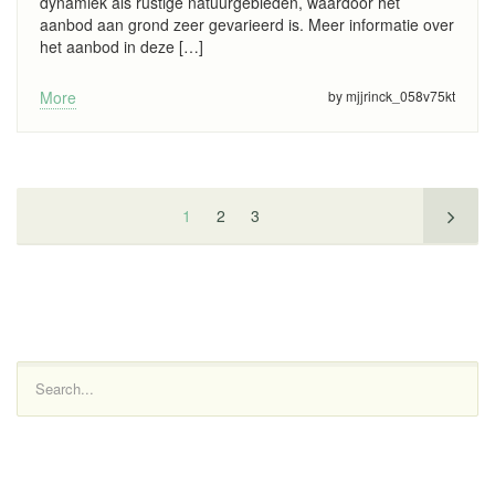
dynamiek als rustige natuurgebieden, waardoor het
aanbod aan grond zeer gevarieerd is. Meer informatie over
het aanbod in deze […]
More
by mjjrinck_058v75kt
1
2
3
Search...