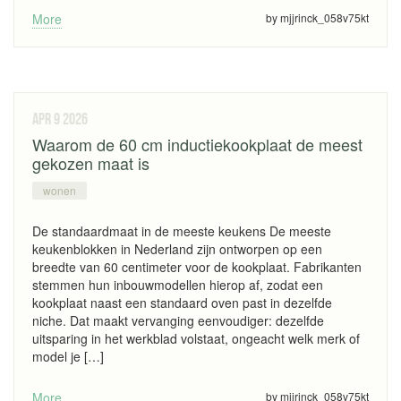
More
by mjjrinck_058v75kt
apr 9
2026
Waarom de 60 cm inductiekookplaat de meest
gekozen maat is
wonen
De standaardmaat in de meeste keukens De meeste
keukenblokken in Nederland zijn ontworpen op een
breedte van 60 centimeter voor de kookplaat. Fabrikanten
stemmen hun inbouwmodellen hierop af, zodat een
kookplaat naast een standaard oven past in dezelfde
niche. Dat maakt vervanging eenvoudiger: dezelfde
uitsparing in het werkblad volstaat, ongeacht welk merk of
model je […]
More
by mjjrinck_058v75kt