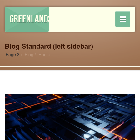
GREENLANDSHOP
Toggle
navigati
Blog Standard (left sidebar)
Page 3
Blog
Home