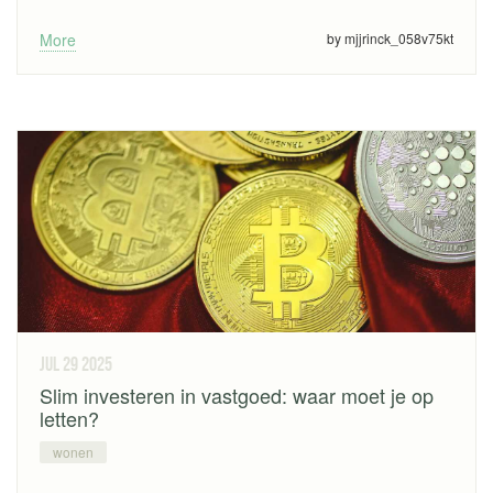
More
by mjjrinck_058v75kt
jul 29
2025
Slim investeren in vastgoed: waar moet je op
letten?
wonen