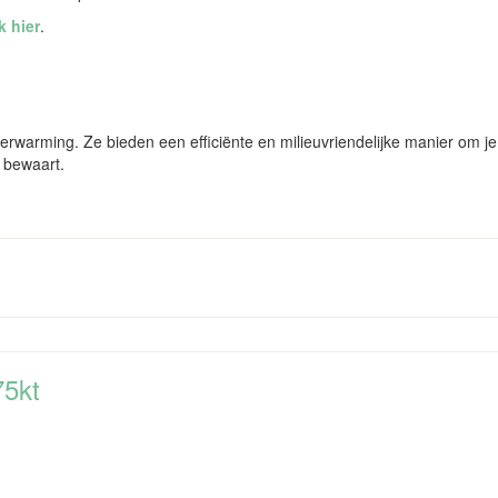
k hier
.
rwarming. Ze bieden een efficiënte en milieuvriendelijke manier om je
 bewaart.
75kt