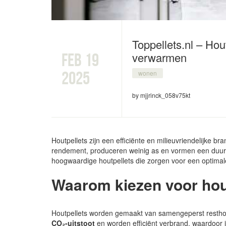
Toppellets.nl – Hou
verwarmen
feb 19
2025
wonen
by mjjrinck_058v75kt
Houtpellets zijn een efficiënte en milieuvriendelijke 
rendement, produceren weinig as en vormen een duurza
hoogwaardige houtpellets die zorgen voor een optimal
Waarom kiezen voor hou
Houtpellets worden gemaakt van samengeperst resth
CO₂-uitstoot
en worden efficiënt verbrand, waardoor j