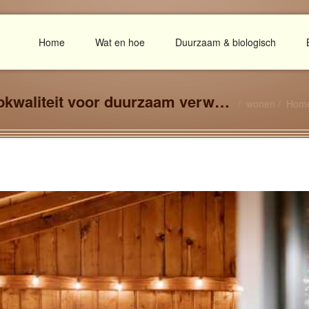
Home
Wat en hoe
Duurzaam & biologisch
Toppellets.nl – Houtpellets van topkwaliteit voor duurzaam verwarmen
wonen
Hom