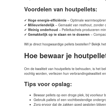
Voordelen van houtpellets:
✔
Hoge energie-efficiëntie
– Optimale warmteopbrengs
✔
Milieuvriendelijk
– Gemaakt van resthout, zonder
✔
Weinig onderhoud
– Pelletkachels produceren mind
✔
Gemakkelijk op te slaan en te doseren
– Compact 
Wil je direct hoogwaardige pellets bestellen? Bekijk he
Hoe bewaar je houtpelle
Om de kwaliteit van houtpellets te behouden, is het be
vochtig worden, verliezen hun verbrandingskwaliteit 
Tips voor opslag:
Bewaar pellets op een droge plek, bij voorkeur 
Gebruik pallets of een vochtbestendige ondergro
Zorg ervoor dat de zakken goed gesloten blijv