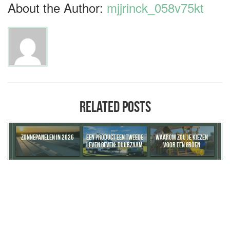
About the Author:
mjjrinck_058v75kt
RELATED POSTS
ZONNEPANELEN IN 2026
EEN PRODUCT EEN TWEEDE
WAAROM ZOU JE KIEZEN
LEVEN GEVEN: DUURZAAM
VOOR EEN GROEN
DENKEN BEGINT BIJ
SCHOOLPLEIN?
DOORVERKOPEN