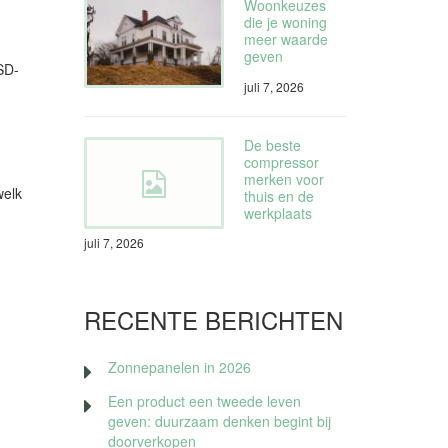
Woonkeuzes
die je woning
meer waarde
geven
SD-
juli 7, 2026
De beste
compressor
merken voor
welk
thuis en de
werkplaats
juli 7, 2026
RECENTE BERICHTEN
Zonnepanelen in 2026
Een product een tweede leven
geven: duurzaam denken begint bij
doorverkopen