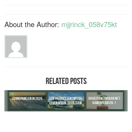
About the Author:
mjjrinck_058v75kt
RELATED POSTS
ZONNEPANELEN IN 2026
EEN PRODUCT EEN TWEEDE
DUURZAAM OMGAAN MET
LEVEN GEVEN: DUURZAAM
KAMERPLANTEN: 7
DENKEN BEGINT BIJ
PRAKTISCHE TIPS
DOORVERKOPEN