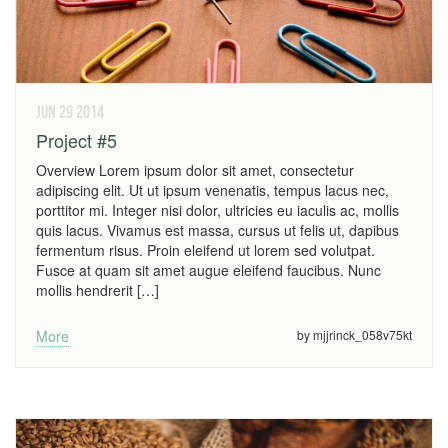
jun 29
2014
Project #5
Overview Lorem ipsum dolor sit amet, consectetur
adipiscing elit. Ut ut ipsum venenatis, tempus lacus nec,
porttitor mi. Integer nisi dolor, ultricies eu iaculis ac, mollis
quis lacus. Vivamus est massa, cursus ut felis ut, dapibus
fermentum risus. Proin eleifend ut lorem sed volutpat.
Fusce at quam sit amet augue eleifend faucibus. Nunc
mollis hendrerit […]
More
by mjjrinck_058v75kt