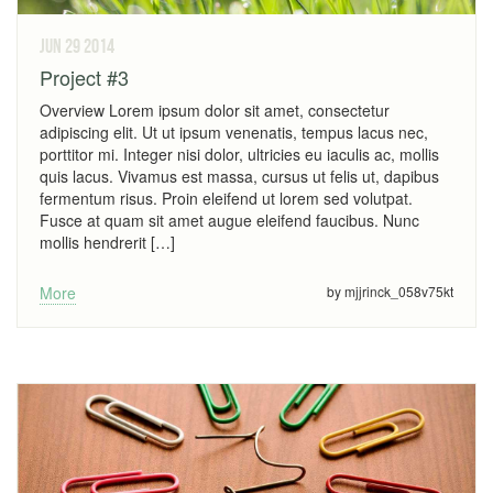
jun 29
2014
Project #3
Overview Lorem ipsum dolor sit amet, consectetur
adipiscing elit. Ut ut ipsum venenatis, tempus lacus nec,
porttitor mi. Integer nisi dolor, ultricies eu iaculis ac, mollis
quis lacus. Vivamus est massa, cursus ut felis ut, dapibus
fermentum risus. Proin eleifend ut lorem sed volutpat.
Fusce at quam sit amet augue eleifend faucibus. Nunc
mollis hendrerit […]
More
by mjjrinck_058v75kt