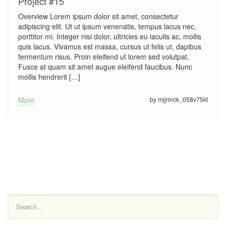
Project #15
Overview Lorem ipsum dolor sit amet, consectetur
adipiscing elit. Ut ut ipsum venenatis, tempus lacus nec,
porttitor mi. Integer nisi dolor, ultricies eu iaculis ac, mollis
quis lacus. Vivamus est massa, cursus ut felis ut, dapibus
fermentum risus. Proin eleifend ut lorem sed volutpat.
Fusce at quam sit amet augue eleifend faucibus. Nunc
mollis hendrerit […]
More
by mjjrinck_058v75kt
Search...