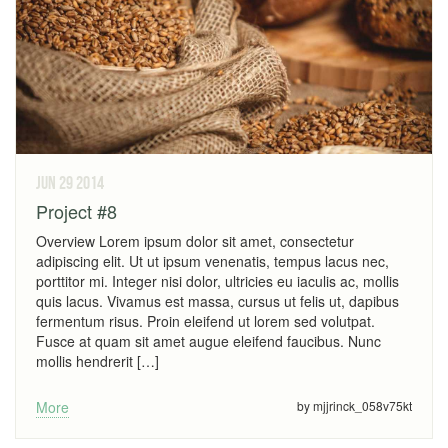
jun 29
2014
Project #8
Overview Lorem ipsum dolor sit amet, consectetur
adipiscing elit. Ut ut ipsum venenatis, tempus lacus nec,
porttitor mi. Integer nisi dolor, ultricies eu iaculis ac, mollis
quis lacus. Vivamus est massa, cursus ut felis ut, dapibus
fermentum risus. Proin eleifend ut lorem sed volutpat.
Fusce at quam sit amet augue eleifend faucibus. Nunc
mollis hendrerit […]
More
by mjjrinck_058v75kt