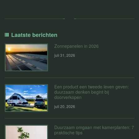
Laatste berichten
Zonnepanelen in 2026
juli 31, 2026
Een product een tweede leven geven:
duurzaam denken begint bij
doorverkopen
juli 20, 2026
Duurzaam omgaan met kamerplanten: 7
praktische tips