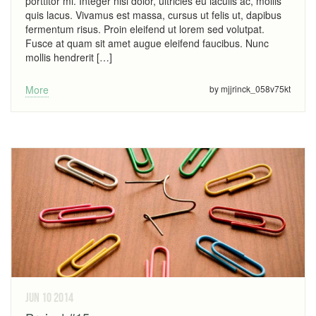
porttitor mi. Integer nisi dolor, ultricies eu iaculis ac, mollis
quis lacus. Vivamus est massa, cursus ut felis ut, dapibus
fermentum risus. Proin eleifend ut lorem sed volutpat.
Fusce at quam sit amet augue eleifend faucibus. Nunc
mollis hendrerit […]
More
by mjjrinck_058v75kt
jun 10
2014