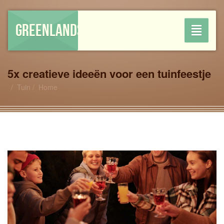
GREENLANDSHOP
Toggle
navigati
5x creatieve ideeën voor een tuinfeestje
Tuin
Home