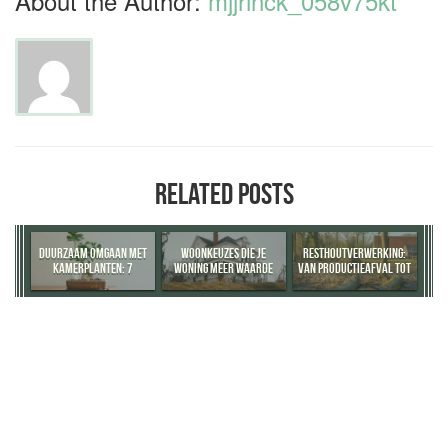
About the Author:
mjjrinck_058v75kt
RELATED POSTS
DUURZAAM OMGAAN MET
WOONKEUZES DIE JE
RESTHOUTVERWERKING:
KAMERPLANTEN: 7
WONING MEER WAARDE
VAN PRODUCTIEAFVAL TOT
PRAKTISCHE TIPS
GEVEN
WAARDEVOLLE
GRONDSTOF