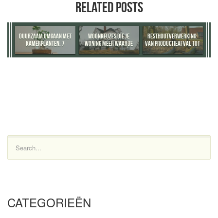
RELATED POSTS
DUURZAAM OMGAAN MET
WOONKEUZES DIE JE
RESTHOUTVERWERKING:
KAMERPLANTEN: 7
WONING MEER WAARDE
VAN PRODUCTIEAFVAL TOT
PRAKTISCHE TIPS
GEVEN
WAARDEVOLLE
GRONDSTOF
Search...
CATEGORIEËN