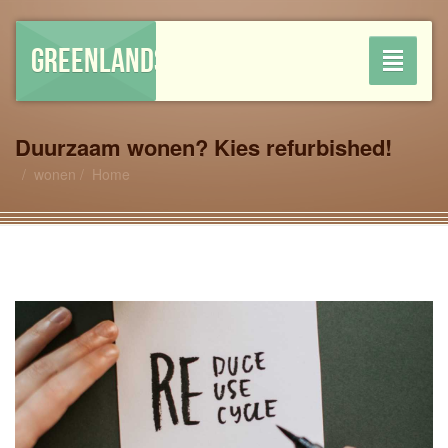
GREENLANDSHOP
Toggle
navigati
Duurzaam wonen? Kies refurbished!
wonen
Home