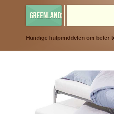
GREENLANDSHOP
Handige hulpmiddelen om beter t