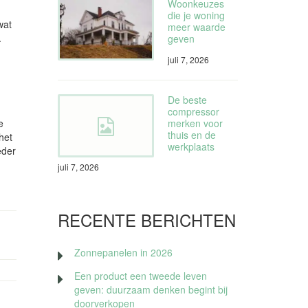
Woonkeuzes
die je woning
wat
meer waarde
.
geven
juli 7, 2026
De beste
compressor
merken voor
e
thuis en de
het
werkplaats
eder
juli 7, 2026
RECENTE BERICHTEN
Zonnepanelen in 2026
Een product een tweede leven
geven: duurzaam denken begint bij
doorverkopen